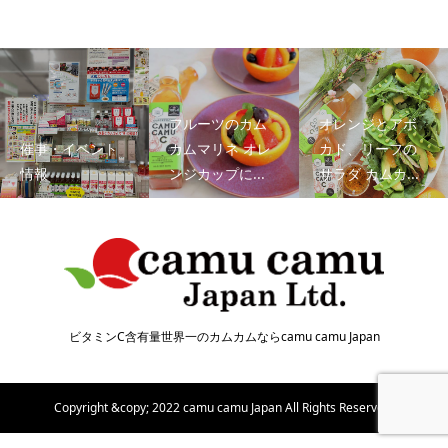
フルーツのカム
オレンジとアボ
催事・イベント
カムマリネ オレ
カド、リーフの
情報
ンジカップに...
サラダ カムカ...
ビタミンC含有量世界一のカムカムならcamu camu Japan
Copyright &copy; 2022 camu camu Japan All Rights Reserved.